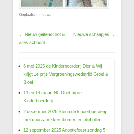
Geplaatst in
nieuws
Berichtnavigatie
←
Nieuw geitenschot &
Nieuwe schaapjes
→
alles schoon!
6 mei 2026 de Kinderboerderij Dier & Wij
krijgt 1e prijs Vergroeningswedstrijd Groei &
Bloei
13 en 14 maart NL-Doet bij de
Kinderboerderij
2 december 2025 Steun de kinderboerderij
met duurzame kerstbomen en oliebollen
12 september 2025 Adoptiefeest zondag 5