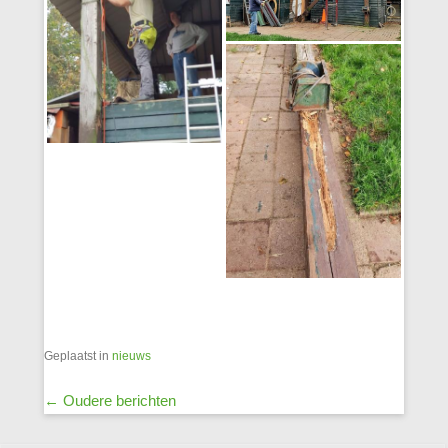
Geplaatst in
nieuws
Berichtnavigatie
←
Oudere berichten