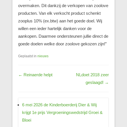
overmaken. Dit dankzij de verkopen van zoolove
producten. Van elk verkocht product schenkt
zooplus 10% (ex.btw) aan het goede doel. Wij
willen een ieder hartelijk danken voor de
aankopen. Daarmee ondersteunen jullie direct de
goede doelen welke door zoolove gekozen zijn!”
Geplaatst in
nieuws
Berichtnavigatie
←
Reinaerde helpt
NLdoet 2018 zeer
geslaagd!
→
6 mei 2026 de Kinderboerderij Dier & Wij
krijgt 1e prijs Vergroeningswedstrijd Groei &
Bloei