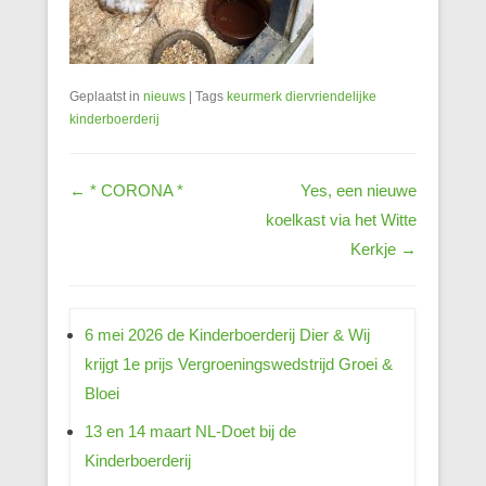
Geplaatst in
nieuws
|
Tags
keurmerk diervriendelijke
kinderboerderij
Berichtnavigatie
←
* CORONA *
Yes, een nieuwe
koelkast via het Witte
Kerkje
→
6 mei 2026 de Kinderboerderij Dier & Wij
krijgt 1e prijs Vergroeningswedstrijd Groei &
Bloei
13 en 14 maart NL-Doet bij de
Kinderboerderij